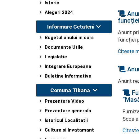
Istoric
Alegeri 2024
Anun
funcției
Informare Cetateni
Anunt pr
Bugetul anului in curs
funcției 
Documente Utile
Citeste m
Legislatie
Integrare Europeana
Anun
Buletine Informative
Anunt rez
Comuna Tibana
Fur
“Masă
Prezentare Video
Prezentare generala
Furniza
Scoala 
Istoricul Localitatii
Cultura si Invatamant
Citeste