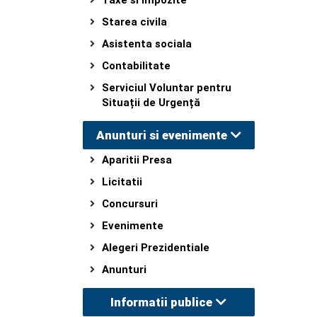
Taxe si impozite
Starea civila
Asistenta sociala
Contabilitate
Serviciul Voluntar pentru
Situații de Urgență
Anunturi si evenimente
Aparitii Presa
Licitatii
Concursuri
Evenimente
Alegeri Prezidentiale
Anunturi
Informatii publice