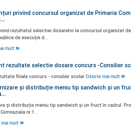
țuri privind concursul organizat de Primaria Co
...
ivind rezultatul selectiei dosarelor la concursul organizat
publice de execuție d...
ai mult
t rezultate selectie dosare concurs -Consilier sc
ultate finale concurs - consilier scolar
Citeste mai mult
nizare și distribuție meniu tip sandwich și un fru
...
re și distribuție meniu tip sandwich și un fruct în cadrul 
Gimnaziala nr.1...
 mai mult