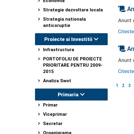
Economia
An
Strategie dezvoltare locala
Strategia nationala
Anunt 
anticoruptie
Citeste
Proiecte si Investitii
An
Infrastructura
PORTOFOLIU DE PROIECTE
Anunt 
PRIORITARE PENTRU 2009-
Citeste
2015
Analiza Swot
1
2
3
Primaria
Primar
Viceprimar
Secretar
Organigrama