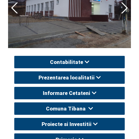
Contabilitate
Prezentarea localitatii
Informare Cetateni
Comuna Tibana
Proiecte si Investitii