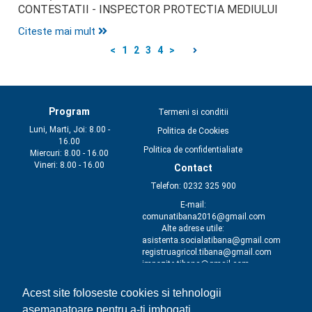
CONTESTATII - INSPECTOR PROTECTIA MEDIULUI
Citeste mai mult
<
1
2
3
4
>

Program
Termeni si conditii
Luni, Marti, Joi: 8.00 -
Politica de Cookies
16.00
Politica de confidentialiate
Miercuri: 8.00 - 16.00
Vineri: 8.00 - 16.00
Contact
Telefon: 0232 325 900
E-mail:
comunatibana2016@gmail.com
Alte adrese utile:
asistenta.socialatibana@gmail.com
registruagricol.tibana@gmail.com
impozite.tibana@gmail.com
achizitiitibana@yahoo.com
primar@primaritibana.ro
Acest site foloseste cookies si tehnologii
secretar@primariatibana.ro
asemanatoare pentru a-ti imbogati