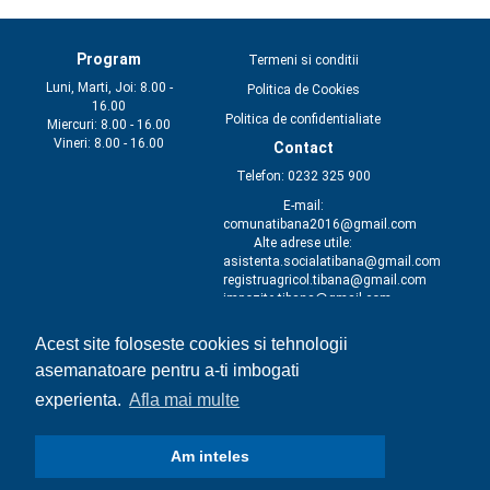
Program
Termeni si conditii
Luni, Marti, Joi: 8.00 -
Politica de Cookies
16.00
Politica de confidentialiate
Miercuri: 8.00 - 16.00
Vineri: 8.00 - 16.00
Contact
Telefon: 0232 325 900
E-mail:
comunatibana2016@gmail.com
Alte adrese utile:
asistenta.socialatibana@gmail.com
registruagricol.tibana@gmail.com
impozite.tibana@gmail.com
achizitiitibana@yahoo.com
primar@primaritibana.ro
Acest site foloseste cookies si tehnologii
secretar@primariatibana.ro
asemanatoare pentru a-ti imbogati
experienta.
Afla mai multe
Am inteles
Copyright © 2017 Webmagnat. Toate drepturile rezervate.