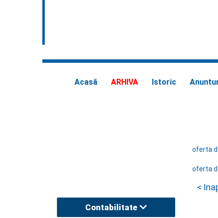
Acasă
ARHIVA
Istoric
Anuntur
oferta d
oferta d
< Ina
Contabilitate