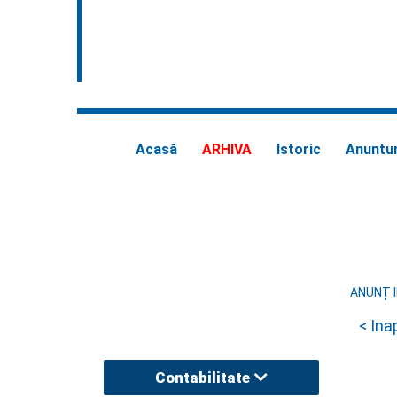
Acasă
ARHIVA
Istoric
Anuntur
ANUNȚ 
< Ina
Contabilitate